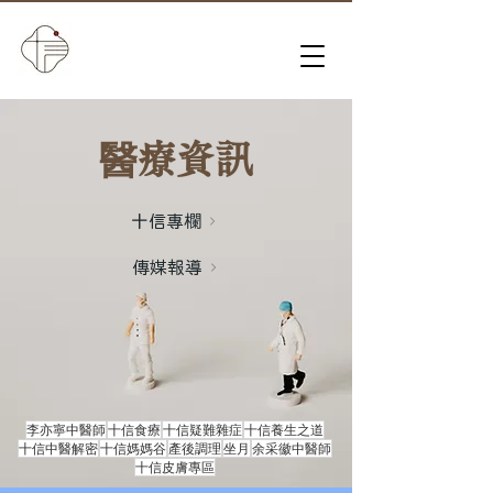
​醫療資訊
十信專欄
傳媒報導
李亦寧中醫師
十信食療
十信疑難雜症
十信養生之道
十信中醫解密
十信媽媽谷
產後調理
坐月
余采徽中醫師
十信皮膚專區