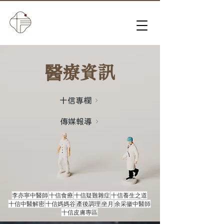
​醫療資訊
十信專欄
傳媒報導
李亦寧中醫師
十信食療
十信疑難雜症
十信養生之道
十信中醫解密
十信媽媽谷
產後調理
坐月
余采徽中醫師
十信皮膚專區