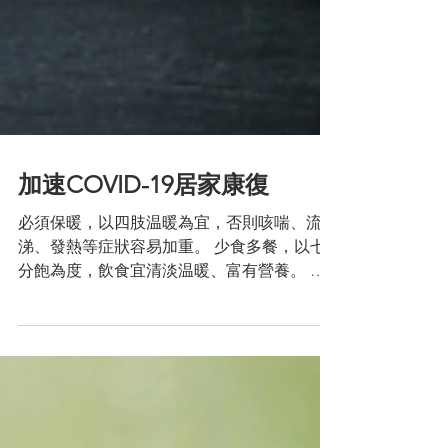
加速COVID-19居家康復
必須保暖，以四肢温暖為宜，否則咳喘、流
涕、發熱等症狀容易加重。 少食多餐，以七
分飽為度，飲食宜清淡温暖、富有營養。 補
充水份，儘量滿足每日2000毫升。 保持空氣
清新，消除灰塵、花粉等致敏原。 保持環境
安靜，好好休息。 心悸、胸痛患者宜限制活
動。...