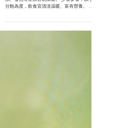
必須保暖，以四肢温暖為宜，否則咳喘、流
涕、發熱等症狀容易加重。 少食多餐，以七
分飽為度，飲食宜清淡温暖、富有營養。 補
充水份，儘量滿足每日2000毫升。 保持空氣
清新，消除灰塵、花粉等致敏原。 保持環境
安靜，好好休息。 心悸、胸痛患者宜限制活
動。...