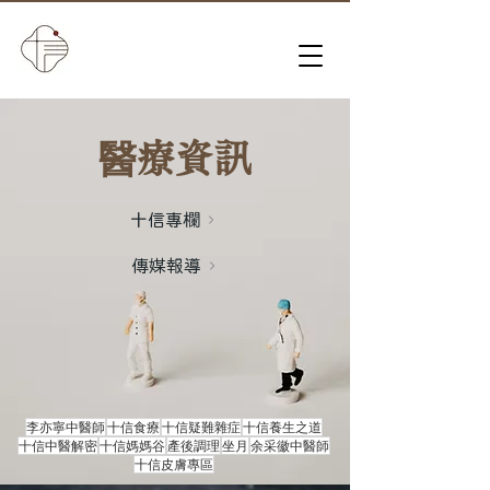
​醫療資訊
十信專欄
傳媒報導
李亦寧中醫師
十信食療
十信疑難雜症
十信養生之道
十信中醫解密
十信媽媽谷
產後調理
坐月
余采徽中醫師
十信皮膚專區