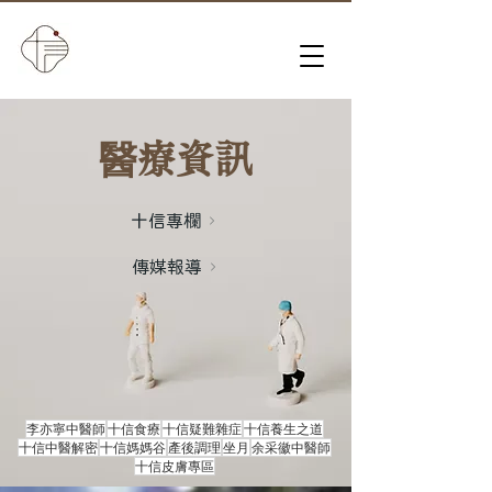
​醫療資訊
十信專欄
傳媒報導
李亦寧中醫師
十信食療
十信疑難雜症
十信養生之道
十信中醫解密
十信媽媽谷
產後調理
坐月
余采徽中醫師
十信皮膚專區