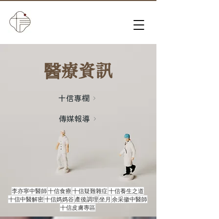
​醫療資訊
十信專欄
傳媒報導
李亦寧中醫師
十信食療
十信疑難雜症
十信養生之道
十信中醫解密
十信媽媽谷
產後調理
坐月
余采徽中醫師
十信皮膚專區