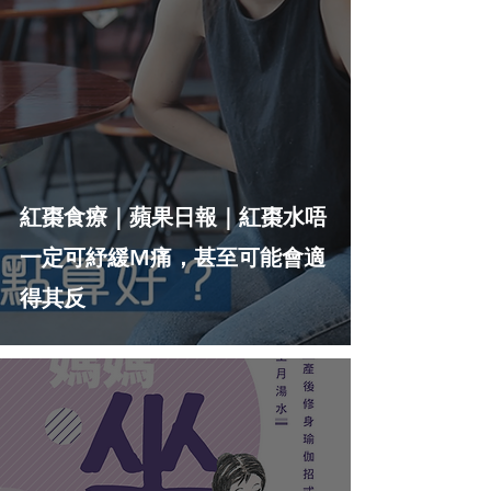
紅棗食療｜蘋果日報｜紅棗水唔
一定可紓緩M痛，甚至可能會適
得其反